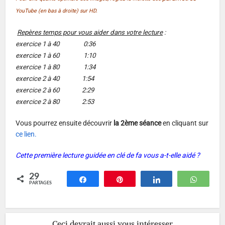
YouTube (en bas à droite) sur HD.
Repères temps pour vous aider dans votre lecture
:
exercice 1 à 40 0:36
exercice 1 à 60 1:10
exercice 1 à 80 1:34
exercice 2 à 40 1:54
exercice 2 à 60 2:29
exercice 2 à 80 2:53
Vous pourrez ensuite découvrir
la 2ème séance
en cliquant sur
ce lien.
Cette première lecture guidée en clé de fa vous a-t-elle aidé ?
29
Partagez
Épingle
Partagez
Whats
PARTAGES
Ceci devrait aussi vous intéresser