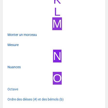
L
M
Monter un morceau
Mesure
N
Nuances
O
Octave
Ordre des dièses (#) et des bémols (b)