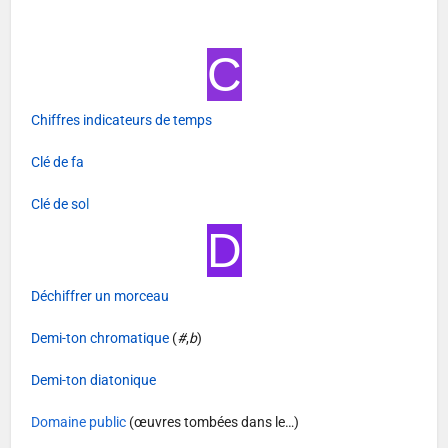
C
Chiffres indicateurs de temps
Clé de fa
Clé de so
l
D
Déchiffrer un morceau
Demi-ton chromatique
(
#
,
b
)
Demi-ton diatonique
Domaine public
(œuvres tombées dans le…)