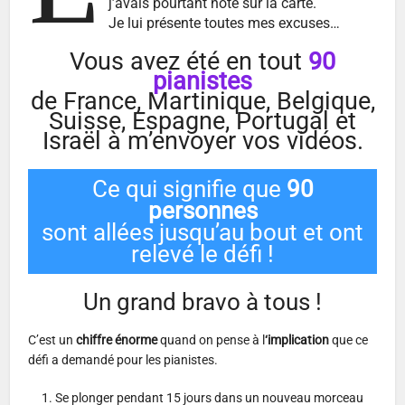
j’avais pourtant noté sur la carte.
Je lui présente toutes mes excuses…
Vous avez été en tout
90
pianistes
de France, Martinique, Belgique,
Suisse, Espagne, Portugal et
Israël à m’envoyer vos vidéos.
Ce qui signifie que
90
personnes
sont allées jusqu’au bout et ont
relevé le défi !
Un grand bravo à tous !
C’est un
chiffre énorme
quand on pense à l
‘implication
que ce
défi a demandé pour les pianistes.
Se plonger pendant 15 jours dans un nouveau morceau