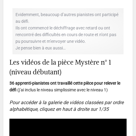
Evidemment, beaucoup d’autres pianistes ont participé
au défi.
Ils ont commencé le déchiffrage avec retard ou ont
rencontré des difficultés en cours de route et n’ont pas
pu poursuivre et m’envoyer une vidéo.
Je pense bien à eux aussi…
Les vidéos de la pièce Mystère n° 1
(niveau débutant)
36
apprenti-pianistes ont travaillé cette pièce
pour relever le
défi
(j’ai inclus le niveau simplissime avec le niveau 1)
Pour accéder à la galerie de vidéos classées par ordre
alphabétique, cliquez
en haut à droite sur 1/35