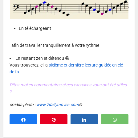
En téléchargeant
afin de travailler tranquillement à votre rythme
En restant zen et détendu 😀
Vous trouverez ici la
sixième et dernière lecture guidée en clé
de fa.
Dites-moi en commentaires si ces exercices vous ont été utiles
?
crédits photo :
www.7dailymoves.com
©
Partagez
Épingle
Partagez
WhatsA